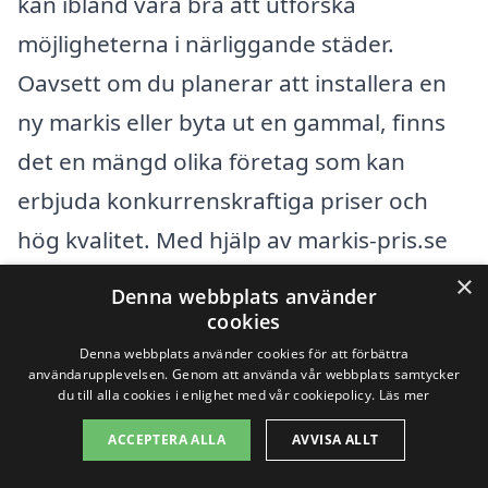
kan ibland vara bra att utforska
möjligheterna i närliggande städer.
Oavsett om du planerar att installera en
ny markis eller byta ut en gammal, finns
det en mängd olika företag som kan
erbjuda konkurrenskraftiga priser och
hög kvalitet. Med hjälp av markis-pris.se
kan du enkelt jämföra erbjudanden från
×
Denna webbplats använder
olika leverantörer.
cookies
Denna webbplats använder cookies för att förbättra
användarupplevelsen. Genom att använda vår webbplats samtycker
Här är några av de städer som ligger nära
du till alla cookies i enlighet med vår cookiepolicy.
Läs mer
Hovid, där du kanske också kan hitta hjälp
ACCEPTERA ALLA
AVVISA ALLT
för din markis: