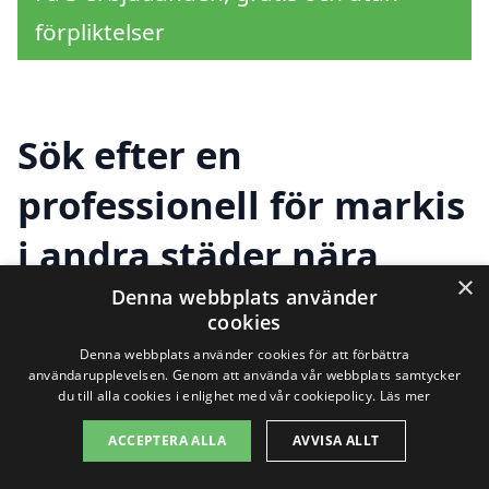
förpliktelser
Sök efter en
professionell för markis
i andra städer nära
×
Hemavan
Denna webbplats använder
cookies
Denna webbplats använder cookies för att förbättra
användarupplevelsen. Genom att använda vår webbplats samtycker
Att hitta rätt hjälp för att installera en
du till alla cookies i enlighet med vår cookiepolicy.
Läs mer
markis i Hemavan kan vara en viktig del av
ACCEPTERA ALLA
AVVISA ALLT
att skapa en trivsam och funktionell