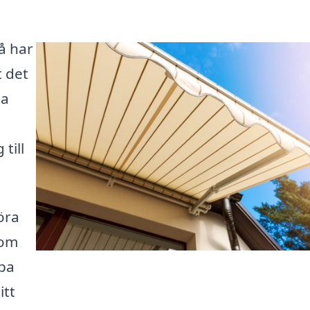
å har
t det
na
 till
öra
som
lpa
itt