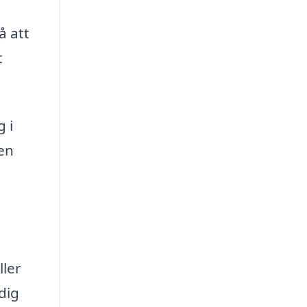
å att
t
 i
 en
ller
dig