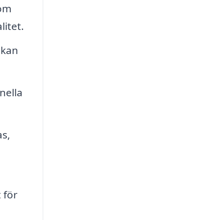
som
litet.
 kan
nella
as,
 för