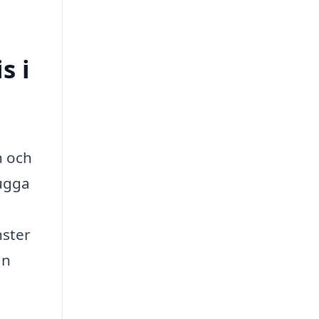
s i
n och
kugga
nster
an