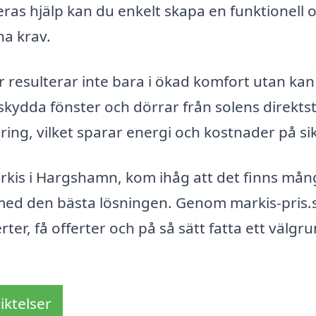
ras hjälp kan du enkelt skapa en funktionell 
na krav.
 resulterar inte bara i ökad komfort utan ka
ydda fönster och dörrar från solens direktst
ing, vilket sparar energi och kostnader på sik
arkis i Hargshamn, kom ihåg att det finns må
ig med den bästa lösningen. Genom markis-pris.
ter, få offerter och på så sätt fatta ett välgr
iktelser