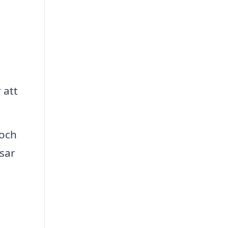
 att
 och
ssar