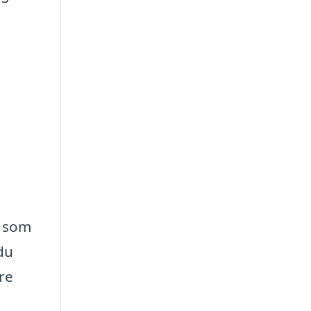
a som
du
tre