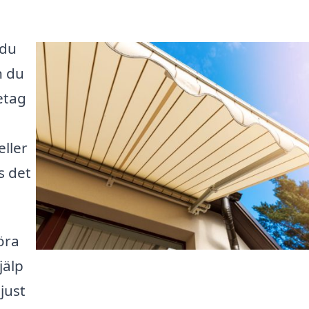
 du
n du
etag
eller
s det
öra
jälp
just