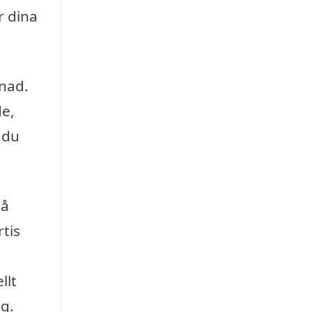
r dina
tnad.
de,
t du
på
rtis
llt
ig.