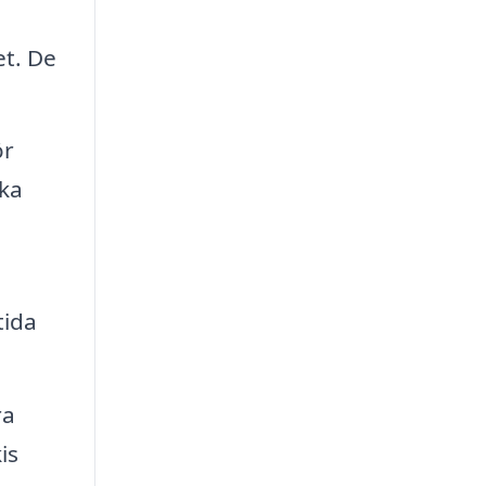
et. De
ör
ika
tida
ra
is