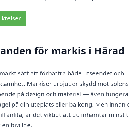
iktelser
danden för markis i Härad
utmärkt sätt att förbättra både utseendet och
erksamhet. Markiser erbjuder skydd mot solens
eroende på design och material — även funger
ägel på din uteplats eller balkong. Men innan 
l anlita, är det viktigt att du inhämtar minst 
 en bra idé.