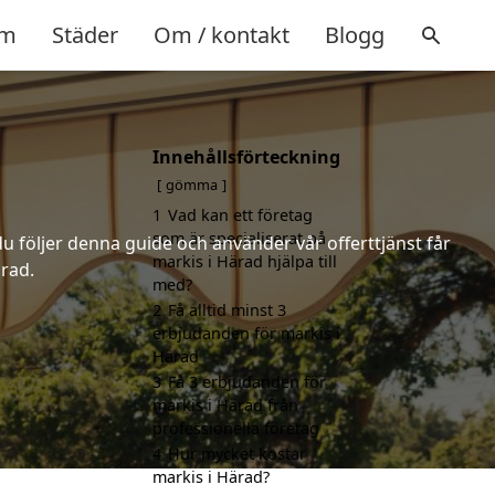
m
Städer
Om / kontakt
Blogg
Innehållsförteckning
gömma
1
Vad kan ett företag
som är specialiserat på
u följer denna guide och använder vår offerttjänst får
markis i Härad hjälpa till
ärad.
med?
2
Få alltid minst 3
erbjudanden för markis i
Härad
3
Få 3 erbjudanden för
markis i Härad från
professionella företag
4
Hur mycket kostar
markis i Härad?