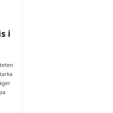
s i
iteten
starka
väger
lpa