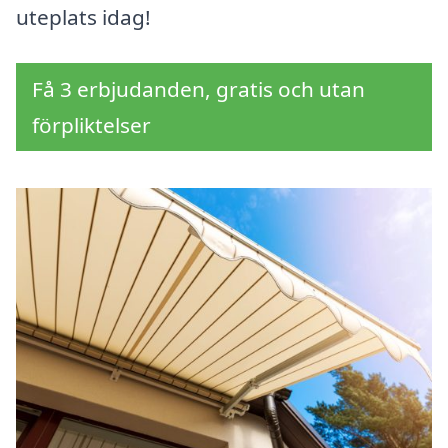
uteplats idag!
Få 3 erbjudanden, gratis och utan
förpliktelser