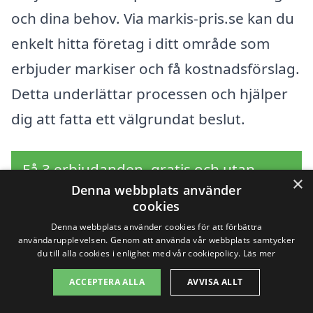
och dina behov. Via markis-pris.se kan du
enkelt hitta företag i ditt område som
erbjuder markiser och få kostnadsförslag.
Detta underlättar processen och hjälper
dig att fatta ett välgrundat beslut.
Få 3 erbjudanden, gratis och utan
×
Denna webbplats använder
förpliktelser
cookies
Denna webbplats använder cookies för att förbättra
användarupplevelsen. Genom att använda vår webbplats samtycker
du till alla cookies i enlighet med vår cookiepolicy.
Läs mer
Sök efter en
ACCEPTERA ALLA
AVVISA ALLT
professionell för markis