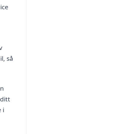
ice
v
l, så
en
ditt
 i