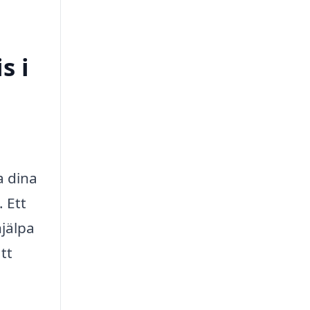
s i
a dina
. Ett
hjälpa
tt