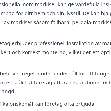
sionella inom markiser kan ge värdefulla insi
mpad för ditt hem och din livsstil. De kan hjäl
per av markiser såsom fällbara, pergola-markis
ag erbjuder professionell installation av mar
äkert och korrekt monterad, vilket ger ett opt
behöver regelbundet underhåll för att funge
 ett pålitligt företag utföra reparationer oc
slängd.
ika önskemål kan företag ofta erbjuda