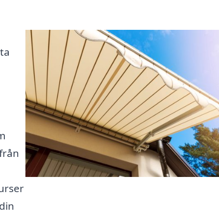
tta
om
från
urser
din