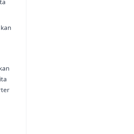
ta
 kan
 kan
ita
rter
,