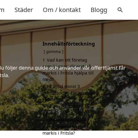
m
Städer
Om / kontakt
Blogg
Innehållsförteckning
gömma
1
Vad kan ett företag
som är specialiserat på
u följer denna guide och använder vår offerttjänst får
markis i Fritsla hjälpa till
tsla.
med?
2
Få alltid minst 3
erbjudanden för markis i
Fritsla
3
Få 3 erbjudanden för
markis i Fritsla från
professionella företag
4
Hur mycket kostar
markis i Fritsla?