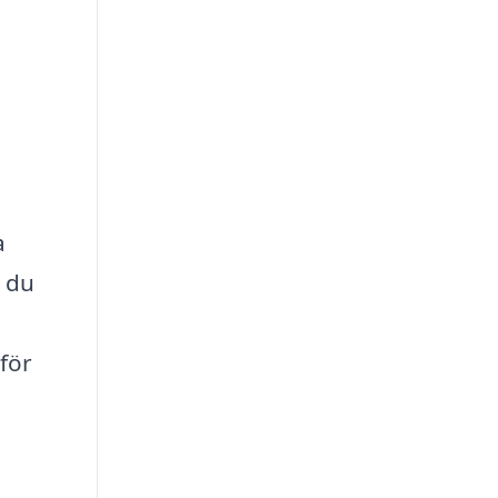
a
s du
 för