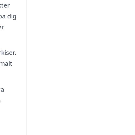
kter
pa dig
er
kiser.
imalt
ra
h