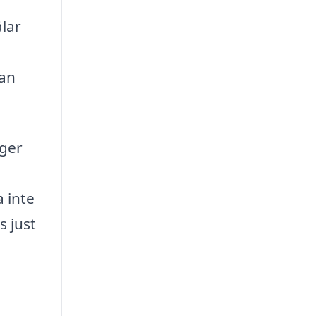
ålar
kan
 ger
a inte
s just