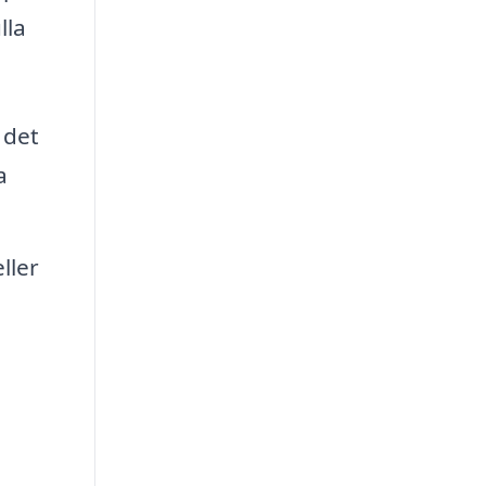
lla
 det
a
ller
.