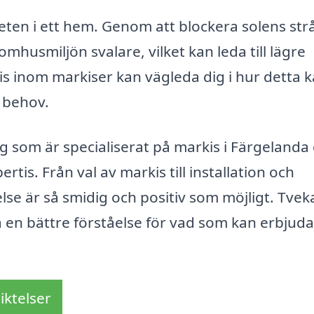
eten i ett hem. Genom att blockera solens str
omhusmiljön svalare, vilket kan leda till lägre
s inom markiser kan vägleda dig i hur detta 
i behov.
ag som är specialiserat på markis i Färgelanda
pertis. Från val av markis till installation och
else är så smidig och positiv som möjligt. Tvek
få en bättre förståelse för vad som kan erbjuda
iktelser