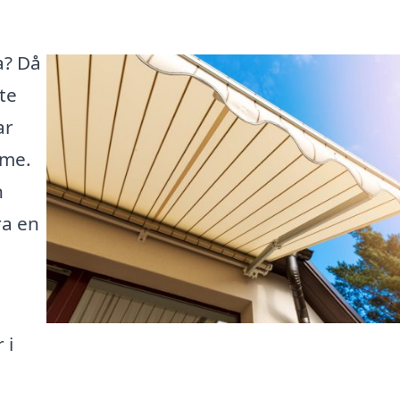
a? Då
te
ar
mme.
n
ra en
 i