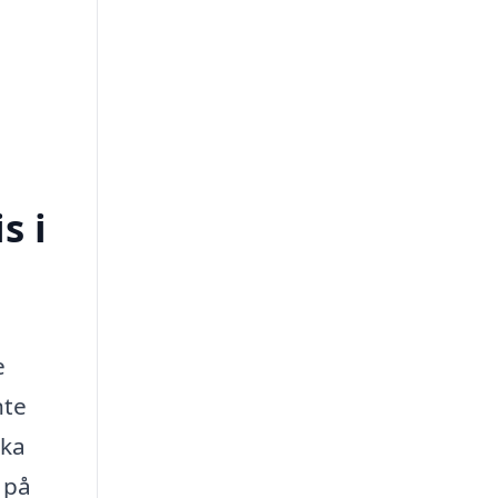
s i
e
nte
ika
 på