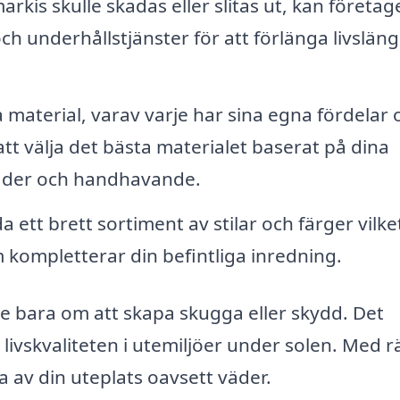
rkis skulle skadas eller slitas ut, kan företag
ch underhållstjänster för att förlänga livslän
a material, varav varje har sina egna fördelar 
att välja det bästa materialet baserat på dina
äder och handhavande.
 ett brett sortiment av stilar och färger vilke
m kompletterar din befintliga inredning.
te bara om att skapa skugga eller skydd. Det
ivskvaliteten i utemiljöer under solen. Med r
a av din uteplats oavsett väder.