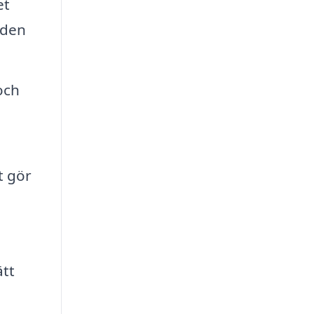
et
gden
och
t gör
ätt