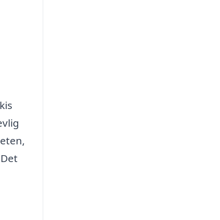
kis
evlig
teten,
 Det