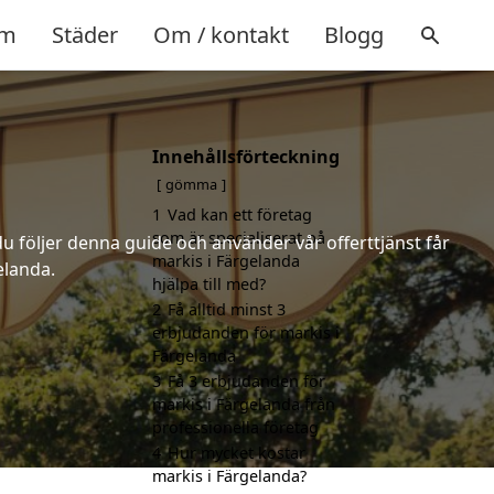
m
Städer
Om / kontakt
Blogg
Innehållsförteckning
gömma
1
Vad kan ett företag
som är specialiserat på
u följer denna guide och använder vår offerttjänst får
markis i Färgelanda
elanda.
hjälpa till med?
2
Få alltid minst 3
erbjudanden för markis i
Färgelanda
3
Få 3 erbjudanden för
markis i Färgelanda från
professionella företag
4
Hur mycket kostar
markis i Färgelanda?