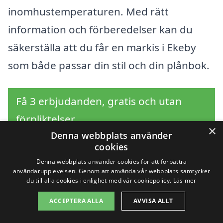
inomhustemperaturen. Med rätt
information och förberedelser kan du
säkerställa att du får en markis i Ekeby
som både passar din stil och din plånbok.
Få 3 erbjudanden, gratis och utan
förpliktelser
×
Denna webbplats använder
cookies
Denna webbplats använder cookies för att förbättra
Sök efter en
användarupplevelsen. Genom att använda vår webbplats samtycker
du till alla cookies i enlighet med vår cookiepolicy.
Läs mer
professionell för markis
ACCEPTERA ALLA
AVVISA ALLT
i andra städer nära