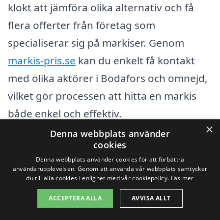
klokt att jämföra olika alternativ och få
flera offerter från företag som
specialiserar sig på markiser. Genom
markis-pris.se
kan du enkelt få kontakt
med olika aktörer i Bodafors och omnejd,
vilket gör processen att hitta en markis
både enkel och effektiv.
×
Denna webbplats använder
Att samla in dessa informationspunkter
cookies
Denna webbplats använder cookies för att förbättra
och jämföra dem hjälper dig att förstå
användarupplevelsen. Genom att använda vår webbplats samtycker
kostnadsstrukturen bakom en markis i
du till alla cookies i enlighet med vår cookiepolicy.
Läs mer
Bodafors. Med rätt information kan du
ACCEPTERA ALLA
AVVISA ALLT
välja en lösning som inte bara passar din