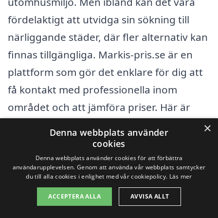
utomhusmiljö. Men ibland kan det vara
fördelaktigt att utvidga sin sökning till
närliggande städer, där fler alternativ kan
finnas tillgängliga. Markis-pris.se är en
plattform som gör det enklare för dig att
få kontakt med professionella inom
området och att jämföra priser. Här är
några ställen nära Blåsmark där du kan
×
Denna webbplats använder
hitta hjälp med dina markisbehov:
cookies
Denna webbplats använder cookies för att förbättra
användarupplevelsen. Genom att använda vår webbplats samtycker
Piteå
du till alla cookies i enlighet med vår cookiepolicy.
Läs mer
Haparanda
ACCEPTERA ALLA
AVVISA ALLT