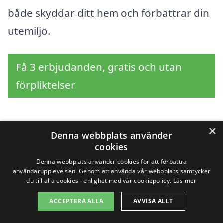
både skyddar ditt hem och förbättrar din
utemiljö.
Få 3 erbjudanden, gratis och utan
förpliktelser
×
Sök efter en
Denna webbplats använder
cookies
professionell för markis
Denna webbplats använder cookies för att förbättra
användarupplevelsen. Genom att använda vår webbplats samtycker
i andra städer nära
du till alla cookies i enlighet med vår cookiepolicy.
Läs mer
ACCEPTERA ALLA
AVVISA ALLT
Billinge