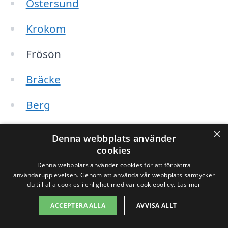
Östersund
Krokom
Frösön
Bräcke
Berg
Ström
×
Denna webbplats använder
cookies
Ås
Denna webbplats använder cookies för att förbättra
användarupplevelsen. Genom att använda vår webbplats samtycker
Torpshammar
du till alla cookies i enlighet med vår cookiepolicy.
Läs mer
ACCEPTERA ALLA
AVVISA ALLT
Oavsett var du befinner dig, finns det ofta