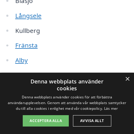
Blåsjö
Långsele
Kullberg
Fränsta
Alby
Krokom
×
Denna webbplats använder
cookies
Borgsjö
Denna webbplats använder cookies för att förbättra
användarupplevelsen. Genom att använda vår webbplats samtycker
Edefors
du till alla cookies i enlighet med vår cookiepolicy.
Läs mer
Östavall
ACCEPTERA ALLA
AVVISA ALLT